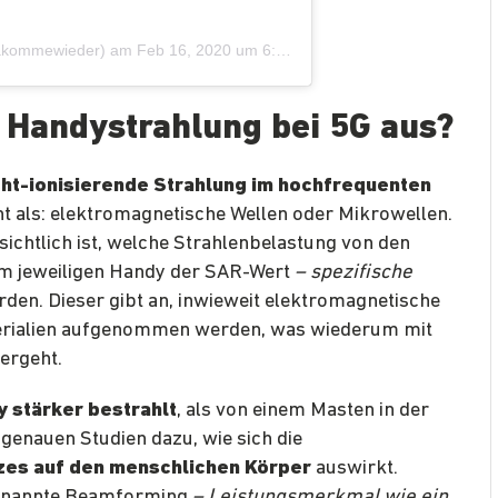
dakommewieder)
am
Feb 16, 2020 um 6:12 PST
e Handystrahlung bei 5G aus?
cht-ionisierende Strahlung im hochfrequenten
t als: elektromagnetische Wellen oder Mikrowellen.
ichtlich ist, welche Strahlenbelastung von den
am jeweiligen Handy der SAR-Wert
– spezifische
den. Dieser gibt an, inwieweit elektromagnetische
erialien aufgenommen werden, was wiederum mit
ergeht.
 stärker bestrahlt
, als von einem Masten in der
e genauen Studien dazu, wie sich die
zes auf den menschlichen Körper
auswirkt.
genannte Beamforming
– Leistungsmerkmal wie ein