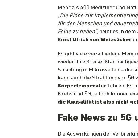
Mehr als 400 Mediziner und Nat
„Die Pläne zur Implementierung
für den Menschen und dauerhaft
Folge zu haben“,
heißt es in dem
Ernst Ulrich von Weizsäcker
un
Es gibt viele verschiedene Mein
wieder ihre Kreise. Klar nachgewi
Strahlung in Mikrowellen – die s
kann auch die Strahlung von 5G 
Körpertemperatur
führen. Es b
Krebs und 5G, jedoch können ex
die Kausalität ist also nicht ge
Fake News zu 5G 
Die Auswirkungen der Verbreitu