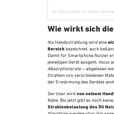
Ein Beitrag geteilt von Warda (@war
Wie wirkt sich di
Als Handystrahlung wird eine
ni
Bereich
bezeichnet, auch bekann
Damit für Smartphone Nutzer ers
jeweiligen Gerät ausgeht, muss 
Absorptionsrate
– abgelesen wer
Strahlen von verschiedenen Mat
der Erwärmung des Gerätes einh
Der User wird
von seinem Handy
Nähe. Bis jetzt gibt es noch kein
Strahlenbelastung des 5G Net
Allerdings werden über das so