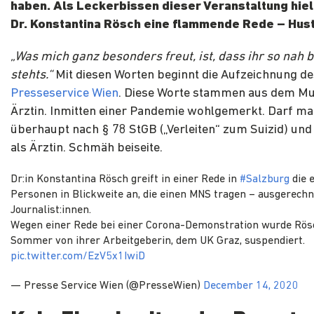
haben. Als Leckerbissen dieser Veranstaltung hiel
Dr. Konstantina Rösch eine flammende Rede – Hust
„Was mich ganz besonders freut, ist, dass ihr so nah 
stehts.“
M
it diesen Worten beginnt die Aufzeichnung de
Presseservice Wien
. Diese Worte stammen aus dem Mu
Ärztin. Inmitten einer Pandemie wohlgemerkt. Darf m
überhaupt nach § 78 StGB („Verleiten“ zum Suizid) und
als Ärztin. Schmäh beiseite.
Dr:in Konstantina Rösch greift in einer Rede in
#Salzburg
die 
Personen in Blickweite an, die einen MNS tragen – ausgerechn
Journalist:innen.
Wegen einer Rede bei einer Corona-Demonstration wurde Rös
Sommer von ihrer Arbeitgeberin, dem UK Graz, suspendiert.
pic.twitter.com/EzV5x1IwiD
— Presse Service Wien (@PresseWien)
December 14, 2020