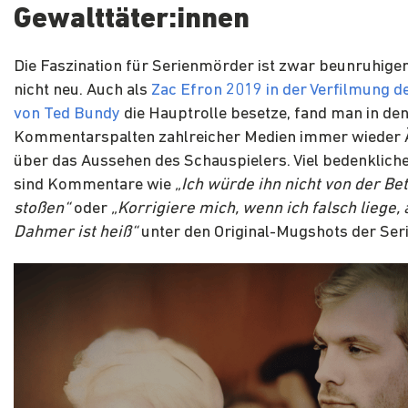
Gewalttäter:innen
Die Faszination für Serienmörder ist zwar beunruhige
nicht neu. Auch als
Zac Efron 2019 in der Verfilmung 
von Ted Bundy
die Hauptrolle besetze, fand man in de
Kommentarspalten zahlreicher Medien immer wieder
über das Aussehen des Schauspielers. Viel bedenklich
sind Kommentare wie
„Ich würde ihn nicht von der Be
stoßen“
oder
„Korrigiere mich, wenn ich falsch liege, 
Dahmer ist heiß“
unter den Original-Mugshots der Se