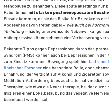
verabreicht werden, kann helfen, um Depressionen in 
Menopause zu behandeln. Diese sollte allerdings nur b
Patientinnen
mit starken postmenopausalen Besch
Einsatz kommen, da sie das Risiko für Brustkrebs erhö
Abgesehen davon treten dabei –
wie auch bei hormone
Verhütung
– häufig unerwünschte Nebenwirkungen au
Antidepressiva können ebenso eine Verbesserung ver
Bekannte Tipps gegen Depressionen durch das prämen
Syndrom (PMS) können auch bei Depressionen in der
zum Einsatz kommen. Bewegung spielt hier
laut einer
finnischer Forscher
eine besondere Rolle, doch ebens
Ernährung, der Verzicht auf Alkohol und Zigaretten so
Meditation. Außerdem gibt es auch alternativmedizinis
Therapien, wie etwa die Neuraltherapie, bei der durch 
Injizieren einer Lokalbetäubung das vegetative Nerve
beeinflusst werden soll.