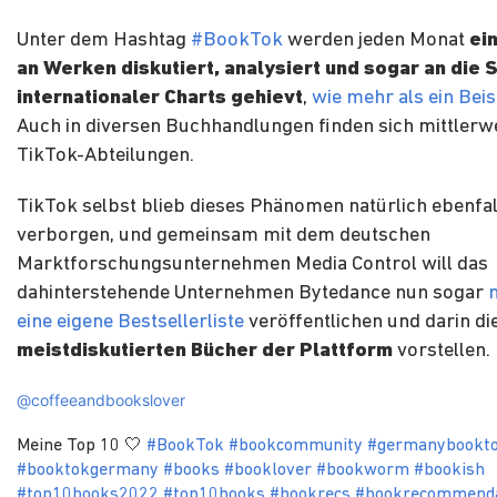
Unter dem Hashtag
#BookTok
werden jeden Monat
ei
an Werken diskutiert, analysiert und sogar an die 
internationaler Charts gehievt
,
wie mehr als ein Beis
Auch in diversen Buchhandlungen finden sich mittlerwe
TikTok-Abteilungen.
TikTok selbst blieb dieses Phänomen natürlich ebenfal
verborgen, und gemeinsam mit dem deutschen
Marktforschungsunternehmen Media Control will das
dahinterstehende Unternehmen Bytedance nun sogar
eine eigene Bestsellerliste
veröffentlichen und darin di
meistdiskutierten Bücher der Plattform
vorstellen.
@coffeeandbookslover
Meine Top 10 🤍
#BookTok
#bookcommunity
#germanybookt
#booktokgermany
#books
#booklover
#bookworm
#bookish
#top10books2022
#top10books
#bookrecs
#bookrecommenda