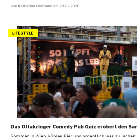
von
Katharina Hermann
am 29.07.2026
LIFESTYLE
Das Ottakringer Comedy Pub Quiz erobert den Sa
Sommer in Wien, kühles Bier und ordentlich was zu lachen: