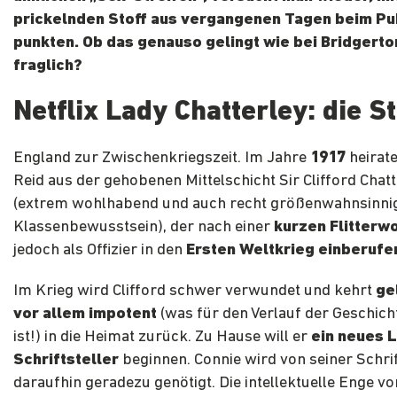
prickelnden Stoff aus vergangenen Tagen beim Pu
punkten. Ob das genauso gelingt wie bei Bridgerton
fraglich?
Netflix Lady Chatterley: die S
England zur Zwischenkriegszeit. Im Jahre
1917
heirat
Reid aus der gehobenen Mittelschicht Sir Clifford Chatt
(extrem wohlhabend und auch recht größenwahnsinnig
Klassenbewusstsein), der nach einer
kurzen Flitterw
jedoch als Offizier in den
Ersten Weltkrieg einberufe
Im Krieg wird Clifford schwer verwundet und kehrt
ge
vor allem impotent
(was für den Verlauf der Geschich
ist!) in die Heimat zurück. Zu Hause will er
ein neues 
Schriftsteller
beginnen. Connie wird von seiner Schrif
daraufhin geradezu genötigt. Die intellektuelle Enge vo