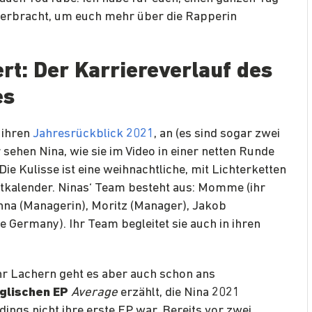
verbracht, um euch mehr über die Rapperin
rt: Der Karriereverlauf des
es
 ihren
Jahresrückblick 2021
, an (es sind sogar zwei
r sehen Nina, wie sie im Video in einer netten Runde
e Kulisse ist eine weihnachtliche, mit Lichterketten
tkalender. Ninas‘ Team besteht aus: Momme (ihr
na (Managerin), Moritz (Manager), Jakob
 Germany). Ihr Team begleitet sie auch in ihren
r Lachern geht es aber auch schon ans
glischen EP
Average
erzählt, die Nina 2021
ings nicht ihre erste EP war. Bereits vor zwei