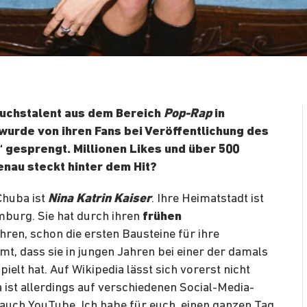
wuchstalent aus dem Bereich
Pop-Rap
in
 wurde von ihren Fans bei Veröffentlichung des
“ gesprengt. Millionen Likes und über 500
nau steckt hinter dem Hit?
Chuba ist
Nina Katrin Kaiser
. Ihre Heimatstadt ist
mburg. Sie hat durch ihren
frühen
ahren, schon die ersten Bausteine für ihre
t, dass sie in jungen Jahren bei einer der damals
ielt hat. Auf Wikipedia lässt sich vorerst nicht
 ist allerdings auf verschiedenen Social-Media-
 auch YouTube. Ich habe für euch, einen ganzen Tag