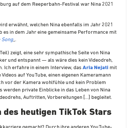
mburg auf dem Reeperbahn-Festival war Nina 2021
ird erwähnt, welchen Nina ebenfalls im Jahr 2021
ab es in dem Jahr eine gemeinsame Performance mit
e Song
„.
 Teil) zeigt, eine sehr sympathische Seite von Nina
ker und entspannt — als wäre dies kein Videodreh,
 Ich erfahre in einem Interview, das
Aria Nejati
mit
hre Videos auf YouTube, einen eigenen Kameramann
 sich vor der Kamera wohlfühle und kein Problem
Es werden private Einblicke in das Leben von Nina
eodrehs, Auftritten, Vorbereitungen […] begleitet.
 des heutigen TikTok Stars
ikkarriere gemacht? Durch ihre anderen YouTube-