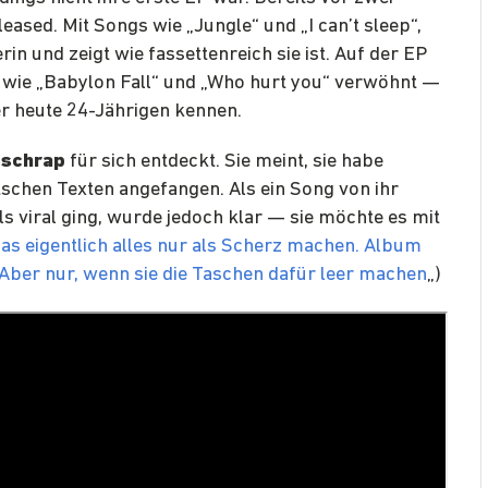
eleased. Mit Songs wie „Jungle“ und „I can’t sleep“,
rin und zeigt wie fassettenreich sie ist. Auf der EP
 wie „Babylon Fall“ und „Who hurt you“ verwöhnt —
er heute 24-Jährigen kennen.
tschrap
für sich entdeckt. Sie meint, sie habe
schen Texten angefangen. Als ein Song von ihr
s viral ging, wurde jedoch klar — sie möchte es mit
das eigentlich alles nur als Scherz machen.
Album
Aber nur, wenn sie die Taschen dafür leer machen
„)