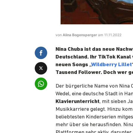
von
Alina Bogensperger
am 11.11.2022
Nina Chuba ist das neue Nach
Deutschland. Ihr TikTok Kanal
neuen Songs „
Wildberry Lillet
Tausend Follower. Doch wer ge
Der bürgerliche Name von Nina 
Wedel, eine deutsche Stadt in Ha
Klavierunterricht
, mit sieben J
Musikkarriere gelegt. Hinzu komm
beliebtesten Kinderserien mitgesp
mehr über sie herausfinden. Nina
Plattformen sehr aktiv, darunter