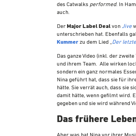
des Catwalks
performed
. In Ha
auch.
Der
Major Label Deal
von
Jive
w
unterschrieben hat. Ebenfalls g
Kummer
zu dem Lied „
Der letzt
Das ganze Video (inkl. der zweite
und ihrem Team. Alle wirken loc
sondern ein ganz normales Essen.
Nina geführt hat, dass sie für i
hätte. Sie verrät auch, dass sie
damit hätte, wenn gefilmt wird. 
gegeben und sie wird während Vid
Das frühere Leben
Aber was hat Nina vor ihrer Mus