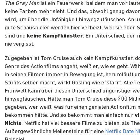
The Gray Man
ist ein Feuerwerk, bei dem man vor laute
keine Farben mehr sieht. Und das, obwohl genug davon
wird, um über die Unfähigkeit hinwegzutäuschen. An un
gute Schauspieler werden hier verheizt, weil sie eben 
sind und
keine Kampfkünstler
. Ein Unterschied, den 
nie vergisst.
Zugegeben ist Tom Cruise auch kein Kampfkünstler, d
Genre des Actionfilms angeht, weiß er, wie es geht. Wä
in seinen Filmen immer in Bewegung ist, herumläuft u
Stunts selber macht, wirkt Gosling wie erstarrt. Alle T
Filmwelt kann über diesen Unterschied ungünstigerwei
hinwegtäuschen. Hätte man Tom Cruise diese 200 Mill
gegeben, wer weiß, was für einen genialen Actionfilm
bekommen hätte. Und so bekommt man einfach nur
v
Nichts
. Netflix hat viel bessere Filme zu bieten, als Th
Außergewöhnliche Meilensteine für eine
Netflix Date N
Beispiel.