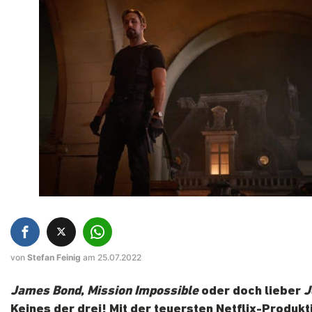
von
Stefan Feinig
am 25.07.2022
James Bond
,
Mission Impossible
oder doch lieber
J
Keines der drei! Mit der teuersten Netflix-Produkt