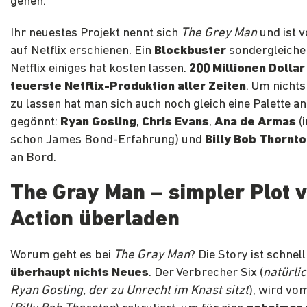
gehen.
Ihr neuestes Projekt nennt sich
The Grey Man
und ist 
auf Netflix erschienen. Ein
Blockbuster
sondergleichen
Netflix einiges hat kosten lassen.
200 Millionen Dolla
teuerste Netflix-Produktion aller Zeiten
. Um nicht
zu lassen hat man sich auch noch gleich eine Palette an
gegönnt:
Ryan Gosling
,
Chris Evans
,
Ana de Armas
(
schon James Bond-Erfahrung) und
Billy Bob Thornt
an Bord.
The Gray Man – simpler Plot 
Action überladen
Worum geht es bei
The Gray Man
? Die Story ist schnel
überhaupt nichts Neues
. Der Verbrecher Six (
natürlic
Ryan Gosling, der zu Unrecht im Knast sitzt
), wird vo