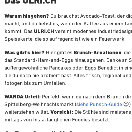
Das ULRI.CH
Warum hingehen?
Du brauchst Avocado-Toast, der dic
macht, und du liebst es, wenn der Kaffee aus einem fa
kommt. Das
ULRI.CH
vereint modernes Industriedesign
Speisekarte, die so aufregend ist wie ein Feuerwerk.
Was gibt’s hier?
Hier gibt es
Brunch-Kreationen
, di
das Standard-Ham-and-Eggs hinausgehen. Denke an 
außergewöhnliche Pancakes oder Eggs Benedict in eine
die du noch nie probiert hast. Alles frisch, regional un
fotogen bis zum Umfallen.
WARDA Urteil:
Perfekt, wenn du nach dem Brunch dir
Spittelberg-Weihnachtsmarkt (
siehe Punsch-Guide
😉)
weiterziehen willst.
Vorsicht:
Die Stühle sind meistens
mittags von Insta-tauglichen Foodies besetzt.