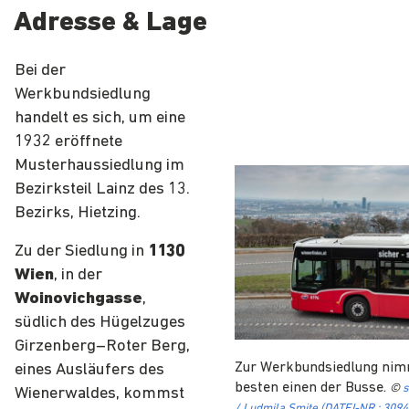
Adresse & Lage
Bei der
Werkbundsiedlung
handelt es sich, um eine
1932 eröffnete
Musterhaussiedlung im
Bezirksteil Lainz des 13.
Bezirks, Hietzing.
Zu der Siedlung in
1130
Wien
, in der
Woinovichgasse
,
südlich des Hügelzuges
Girzenberg–Roter Berg,
Zur Werkbundsiedlung nim
eines Ausläufers des
besten einen der Busse.
©
s
Wienerwaldes, kommst
/ Ludmila Smite (DATEI-NR.: 309