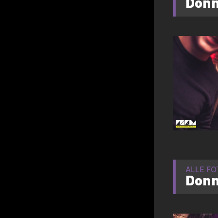
Donn
ALLE F
Donn