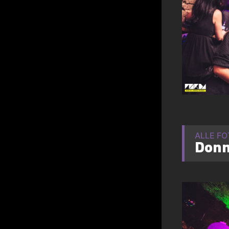
ALLE F
Donn