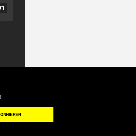
71
!
BONNIEREN