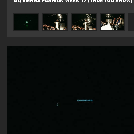
MQ VIENNA FASHION WEEK 17 (TRUE YOU SHOW)