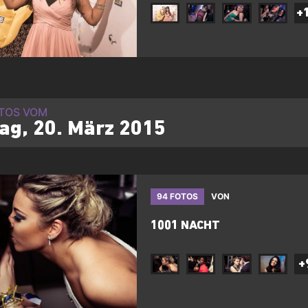
+
OTOS VOM
tag, 20. März 2015
94 FOTOS
VON
1001 NACHT
+