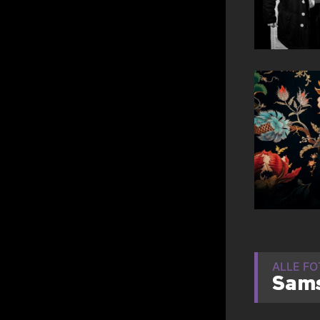
ALLE F
Sams