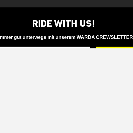
RIDE WITH US!
Immer gut unterwegs mit unserem WARDA CREWSLETTER
A
Entdecke
Magazin
WardaX
Events