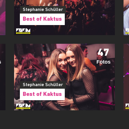
Stephanie Schüller
Best of Kaktus
47
s
Fotos
Stephanie Schüller
Best of Kaktus