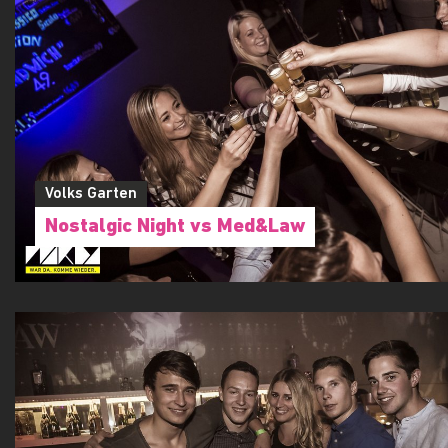
Volks Garten
Nostalgic Night vs Med&Law