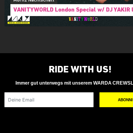
Moritz Nachtschatt
VANITYWORLD London Special w/ DJ YAKIR l
RIDE WITH US!
Immer gut unterwegs mit unserem WARDA CREWS
Deine Email
ABONN