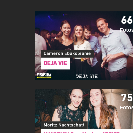
66
Foto
Cameron Ebakoleanie
DEJA VIE
75
Foto
Moritz Nachtschatt