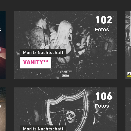
102
s
Fotos
Moritz Nachtschatt
VANITY™
106
s
Fotos
Moritz Nachtschatt