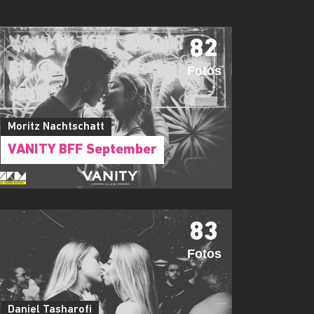
82
Fotos
Moritz Nachtschatt
VANITY BFF September
83
Fotos
Daniel Tasharofi