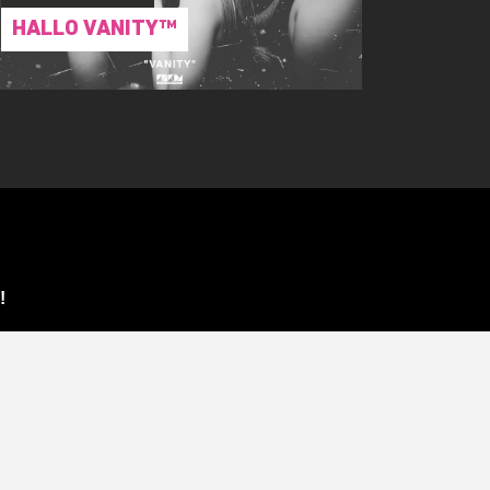
HALLO VANITY™
!
BONNIEREN