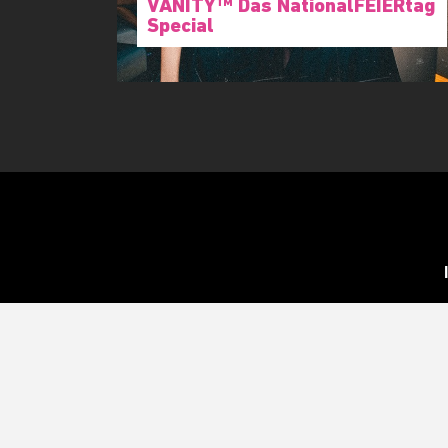
VANITY™ Das NationalFEIERtag
Special
Deine Email