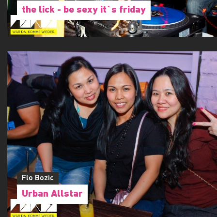
the lick - be sexy it`s friday
Flo Bozic
Urban Allstar