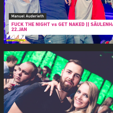
Manuel Auderieth
FUCK THE NIGHT vs GET NAKED || SÄULENHA
22.JAN