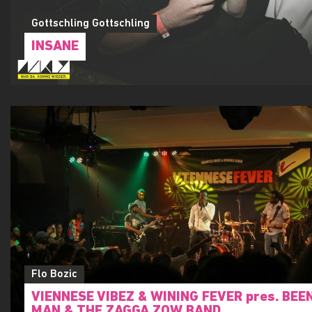
Gottschling Gottschling
INSANE
Flo Bozic
VIENNESE VIBEZ & WINING FEVER pres. BEE
MAN & THE ZAGGA ZOW BAND