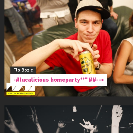
Flo Bozic
-#lucalicious homeparty**'''##--+