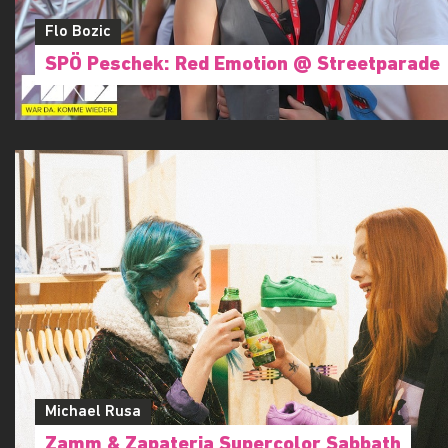
Flo Bozic
SPÖ Peschek: Red Emotion @ Streetparade
Michael Rusa
Zamm & Zapateria Supercolor Sabbath