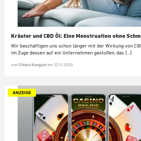
Kräuter und CBD Öl: Eine Menstruation ohne Sch
Wir beschäftigen uns schon länger mit der Wirkung von CB
im Zuge dessen auf ein Unternehmen gestoßen, das […]
von
Chiara Kangyal
am 22.11.2020
ANZEIGE