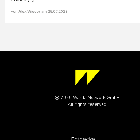
Frauen […]
von
Alex Wieser
am 25.07.2023
@ 2020 Warda Network GmbH.
All rights reserved.
Entdecke