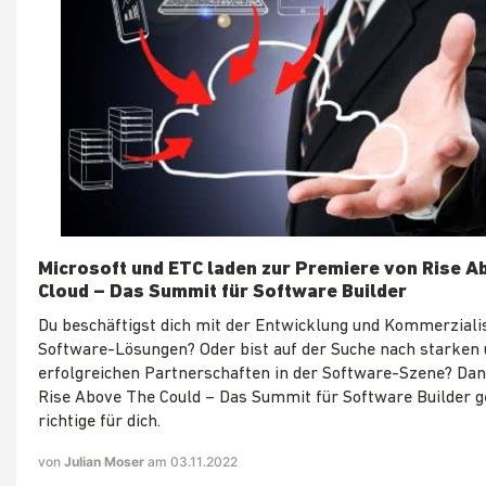
Microsoft und ETC laden zur Premiere von Rise A
Cloud – Das Summit für Software Builder
Du beschäftigst dich mit der Entwicklung und Kommerziali
Software-Lösungen? Oder bist auf der Suche nach starken
erfolgreichen Partnerschaften in der Software-Szene? Dan
Rise Above The Could – Das Summit für Software Builder g
richtige für dich.
von
Julian Moser
am 03.11.2022