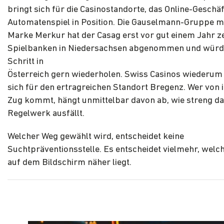
bringt sich für die Casinostandorte, das Online-Geschä
Automatenspiel in Position. Die Gauselmann-Gruppe mi
Marke Merkur hat der Casag erst vor gut einem Jahr z
Spielbanken in Niedersachsen abgenommen und würd
Schritt in
Österreich gern wiederholen. Swiss Casinos wiederum 
sich für den ertragreichen Standort Bregenz. Wer von
Zug kommt, hängt unmittelbar davon ab, wie streng d
Regelwerk ausfällt.
Welcher Weg gewählt wird, entscheidet keine
Suchtpräventionsstelle. Es entscheidet vielmehr, wel
auf dem Bildschirm näher liegt.