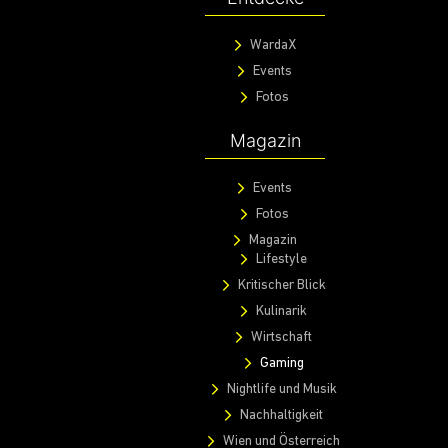
WardaX
Events
Fotos
Magazin
Events
Fotos
Magazin
Lifestyle
Kritischer Blick
Kulinarik
Wirtschaft
Gaming
Nightlife und Musik
Nachhaltigkeit
Wien und Österreich