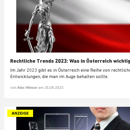
Rechtliche Trends 2023: Was in Österreich wichtig
Im Jahr 2023 gibt es in Österreich eine Reihe von rechtlich
Entwicklungen, die man im Auge behalten sollte.
von
Alex Wieser
am 25.08.2023
ANZEIGE