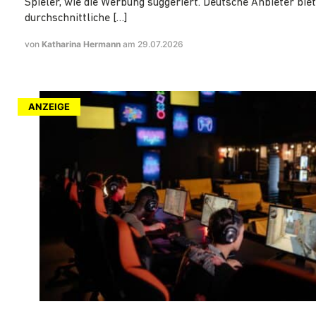
Spieler, wie die Werbung suggeriert. Deutsche Anbieter biet
durchschnittliche […]
von
Katharina Hermann
am 29.07.2026
ANZEIGE