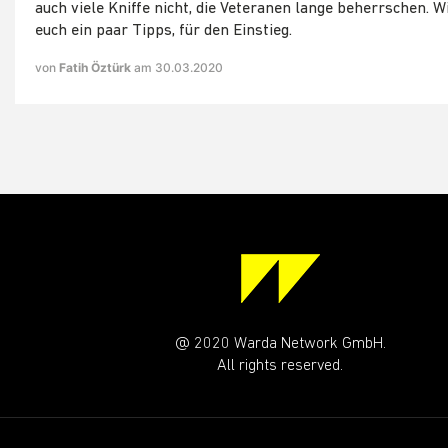
auch viele Kniffe nicht, die Veteranen lange beherrschen. W
euch ein paar Tipps, für den Einstieg.
von
Fatih Öztürk
am 30.03.2020
@ 2020 Warda Network GmbH.
All rights reserved.