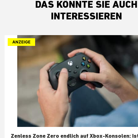
DAS KÖNNTE SIE AUCH
INTERESSIEREN
ANZEIGE
Zenless Zone Zero endlich auf Xbox-Konsolen: Is