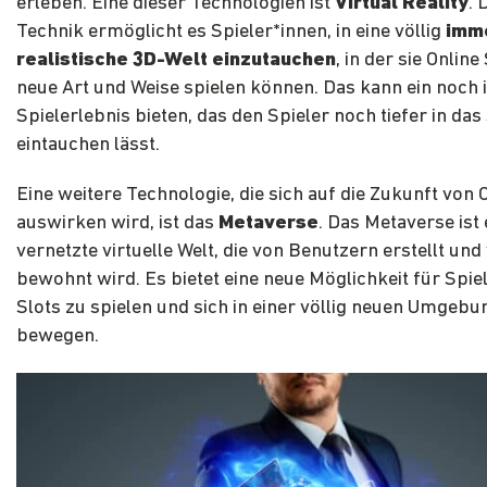
erleben. Eine dieser Technologien ist
Virtual Reality
. 
Technik ermöglicht es Spieler*innen, in eine völlig
imm
realistische 3D-Welt einzutauchen
, in der sie Online
neue Art und Weise spielen können. Das kann ein noch 
Spielerlebnis bieten, das den Spieler noch tiefer in das
eintauchen lässt.
Eine weitere Technologie, die sich auf die Zukunft von 
auswirken wird, ist das
Metaverse
. Das Metaverse ist 
vernetzte virtuelle Welt, die von Benutzern erstellt und 
bewohnt wird. Es bietet eine neue Möglichkeit für Spiel
Slots zu spielen und sich in einer völlig neuen Umgebu
bewegen.