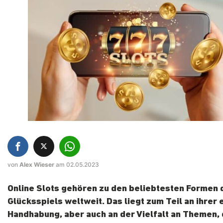
von
Alex Wieser
am 02.05.2023
Online Slots gehören zu den beliebtesten Formen 
Glücksspiels weltweit. Das liegt zum Teil an ihrer
Handhabung, aber auch an der Vielfalt an Themen, 