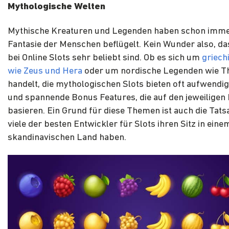
Mythologische Welten
Mythische Kreaturen und Legenden haben schon imme
Fantasie der Menschen beflügelt.
Kein Wunder also, da
bei Online Slots sehr beliebt sind. Ob es sich um
griech
wie Zeus und Hera
oder um nordische Legenden wie T
handelt, die mythologischen Slots bieten oft aufwendi
und spannende Bonus Features, die auf den jeweilige
basieren. Ein Grund für diese Themen ist auch die Tats
viele der besten Entwickler für Slots ihren Sitz in eine
skandinavischen Land haben.