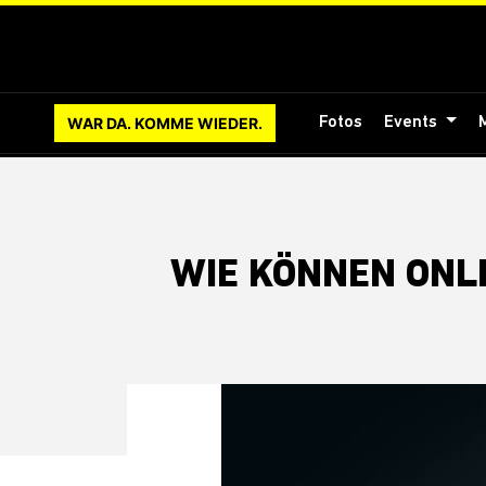
WAR DA. KOMME WIEDER.
Fotos
Events
WIE KÖNNEN ONLI