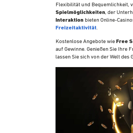
Flexibilität und Bequemlichkeit, 
Spielmöglichkeiten
, der Unter
Interaktion
bieten Online-Casino
Freizeitaktivität
.
Kostenlose Angebote wie
Free S
auf Gewinne. Genießen Sie Ihre F
lassen Sie sich von der Welt des 