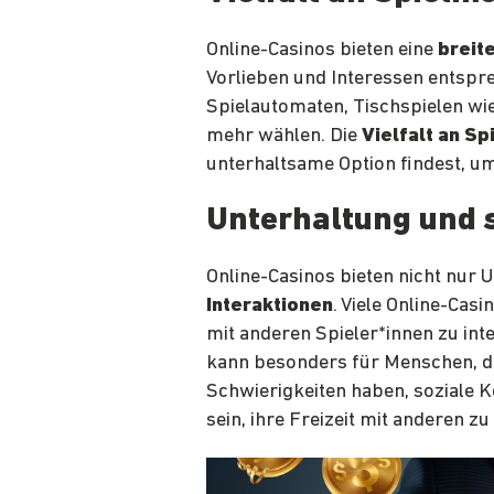
Online-Casinos bieten eine
breit
Vorlieben und Interessen entspre
Spielautomaten, Tischspielen wi
mehr wählen. Die
Vielfalt an S
unterhaltsame Option findest, um
Unterhaltung und s
Online-Casinos bieten nicht nur
Interaktionen
. Viele Online-Casi
mit anderen Spieler*innen zu in
kann besonders für Menschen, di
Schwierigkeiten haben, soziale K
sein, ihre Freizeit mit anderen z