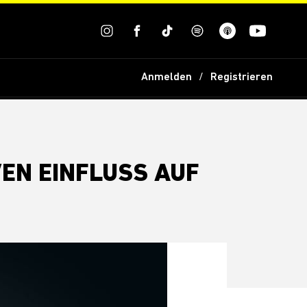
Anmelden
Registrieren
VEN EINFLUSS AUF