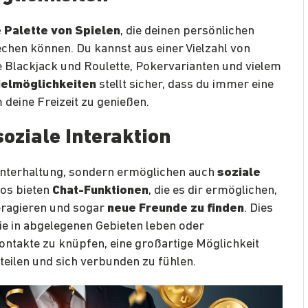
e Palette von Spielen
, die deinen persönlichen
chen können. Du kannst aus einer Vielzahl von
e Blackjack und Roulette, Pokervarianten und vielem
pielmöglichkeiten
stellt sicher, dass du immer eine
 deine Freizeit zu genießen.
oziale Interaktion
 Unterhaltung, sondern ermöglichen auch
soziale
nos bieten
Chat-Funktionen
, die es dir ermöglichen,
teragieren und sogar
neue Freunde zu finden
. Dies
e in abgelegenen Gebieten leben oder
ontakte zu knüpfen, eine großartige Möglichkeit
u teilen und sich verbunden zu fühlen.