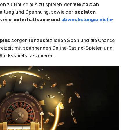
von zu Hause aus zu spielen, der
Vielfalt an
haltung und Spannung, sowie der
sozialen
s eine
unterhaltsame und
abwechslungsreiche
pins
sorgen für zusätzlichen Spaß und die Chance
reizeit mit spannenden Online-Casino-Spielen und
Glücksspiels faszinieren.