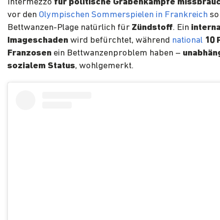
Intermezzo
für politische Grabenkämpfe missbrau
vor den
Olympischen Sommerspielen in Frankreich
sor
Bettwanzen-Plage natürlich für
Zündstoff
. Ein
intern
Imageschaden
wird befürchtet, während
national
10 
Franzosen
ein Bettwanzenproblem haben –
unabhäng
sozialem Status
, wohlgemerkt.