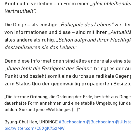
Kontinuität verleihen – in Form einer
„gleichbleibende
Vertrautheit“
.
Die Dinge – als einstige
„Ruhepole des Lebens“
werden
von Informationen und diese – sind mit ihrer
„Aktualit
alles andere als ruhig.
„Schon aufgrund ihrer Flüchtigk
destabilisieren sie das Leben.“
Denn diese Informationen sind alles andere als eine stab
„Ihnen fehlt die Festigkeit des Seins.“
, bringt es der A
Punkt und bezieht somit eine durchaus radikale Gegen
zum Status Quo der gegenwärtig propagierten Besitzlo
„Die terrane Ordnung, die Ordnung der Erde, besteht aus Dingen
dauerhafte Form annehmen und eine stabile Umgebung für d
bilden. Sie sind jene »Weltdinge« […].“
Byung-Chul Han, UNDINGE
#Buchbeginn
@Buchbeginn
@Ullste
pic.twitter.com/C8XgK7SzMW