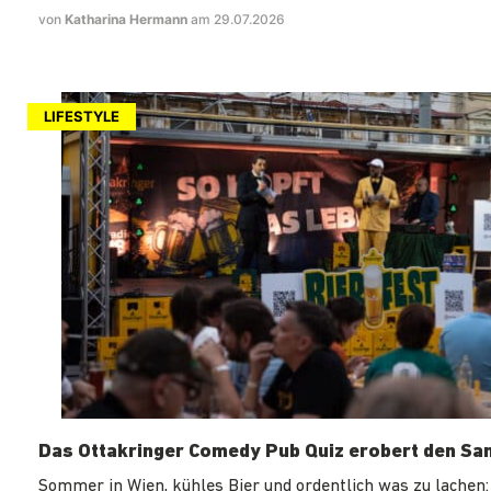
von
Katharina Hermann
am 29.07.2026
LIFESTYLE
Das Ottakringer Comedy Pub Quiz erobert den Sa
Sommer in Wien, kühles Bier und ordentlich was zu lachen: