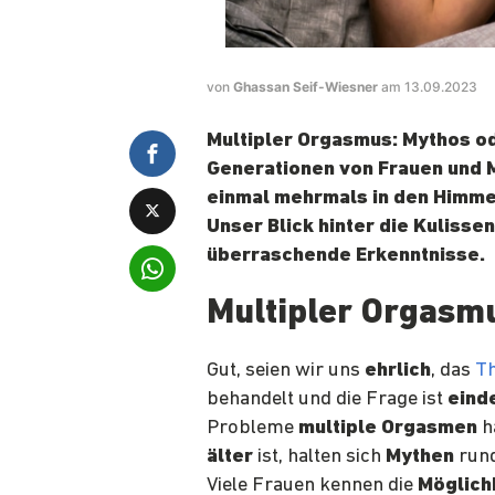
von
Ghassan Seif-Wiesner
am 13.09.2023
Multipler Orgasmus: Mythos ode
Generationen von Frauen und M
einmal mehrmals in den Himmel
Unser Blick hinter die Kulisse
überraschende Erkenntnisse.
Multipler Orgasm
Gut, seien wir uns
ehrlich
, das
T
behandelt und die Frage ist
eind
Probleme
multiple Orgasmen
h
älter
ist, halten sich
Mythen
rund
Viele Frauen kennen die
Möglich