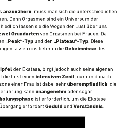
us
anzunähern
, muss man sich die unterschiedlichen
en. Denn Orgasmen sind ein Universum der
schiedlich lassen sie die Wogen der Lust über uns
zwei Grundarten
von Orgasmen bei Frauen. Da
ten
„Peak“-Typ
und den
„Plateau“-Typ
. Diese
gen lassen uns tiefer in die
Geheimnisse
des
ipfel
der Ekstase, birgt jedoch auch seine eigenen
 die Lust einen
intensiven Zenit
, nur um danach
mzone einer Frau ist dabei sehr
überempfindlich
, die
 Berührung kann
unangenehm
oder sogar
holungsphase
ist erforderlich, um die Ekstase
 Übergang erfordert
Geduld
und
Verständnis
.