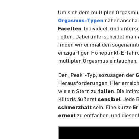
Um sich dem multiplen Orgasm
Orgasmus-Typen
näher anschau
Facetten
. Individuell und unter
rollen. Dabei unterscheidet man
finden wir einmal den sogenann
einzigartigen Höhepunkt-Erfahrun
multiplen Orgasmus eintauchen.
Der „Peak“-Typ, sozusagen der
G
Herausforderungen. Hier erreicht
wie ein Stern zu
fallen
. Die Inti
Klitoris äußerst
sensibel
. Jede
schmerzhaft
s
ein. Eine kurze
Er
erneut
zu entfachen, und dieser