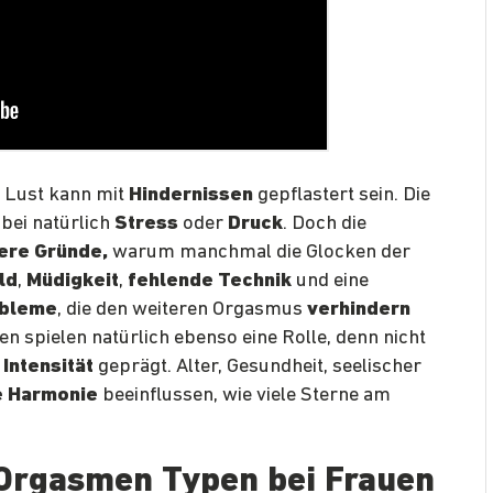
r Lust kann mit
Hindernissen
gepflastert sein. Die
ei natürlich
Stress
oder
Druck
. Doch die
ere Gründe,
warum manchmal die Glocken der
ld
,
Müdigkeit
,
fehlende Technik
und eine
bleme
, die den weiteren Orgasmus
verhindern
n spielen natürlich ebenso eine Rolle, denn nicht
Intensität
geprägt. Alter, Gesundheit, seelischer
e Harmonie
beeinflussen, wie viele Sterne am
 Orgasmen Typen bei Frauen