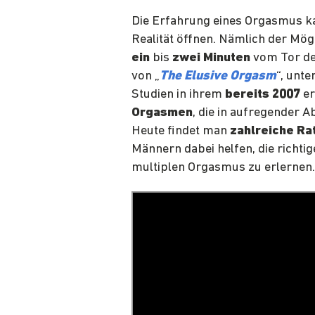
Die Erfahrung eines Orgasmus ka
Realität öffnen. Nämlich der Mög
ein
bis
zwei Minuten
vom Tor der
von „
The Elusive Orgasm
“, unte
Studien in ihrem
bereits 2007
er
Orgasmen
, die in aufregender A
Heute findet man
zahlreiche Ra
Männern dabei helfen, die richti
multiplen Orgasmus zu erlernen.