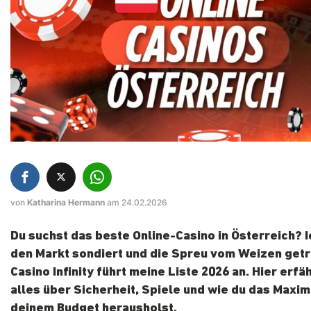
von
Katharina Hermann
am 24.02.2026
Du suchst das beste Online-Casino in Österreich? 
den Markt sondiert und die Spreu vom Weizen getr
Casino Infinity führt meine Liste 2026 an. Hier erfä
alles über Sicherheit, Spiele und wie du das Maxi
deinem Budget herausholst.