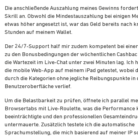
Die anschließende Auszahlung meines Gewinns forderte
Skrill an. Obwohl die Mindestauszahlung bei einigen 
etwas höher angesetzt ist, war das Geld bereits nach 
Stunden auf meinem Wallet.
Der 24/7-Support half mir zudem kompetent bei einer
zu den Bonusbedingungen der wöchentlichen Cashbac
die Wartezeit im Live-Chat unter zwei Minuten lag. Ich
die mobile Web-App auf meinem iPad getestet, wobei 
durch die Kategorien ohne jegliche Reibungspunkte in 
Benutzeroberfläche verlief.
Um die Belastbarkeit zu prüfen, öffnete ich parallel m
Browsertabs mit Live-Roulette, was die Performance
beeinträchtigte und den professionellen Gesamteindr
untermauerte. Zusätzlich testete ich die automatische
Sprachumstellung, die mich basierend auf meiner IP s