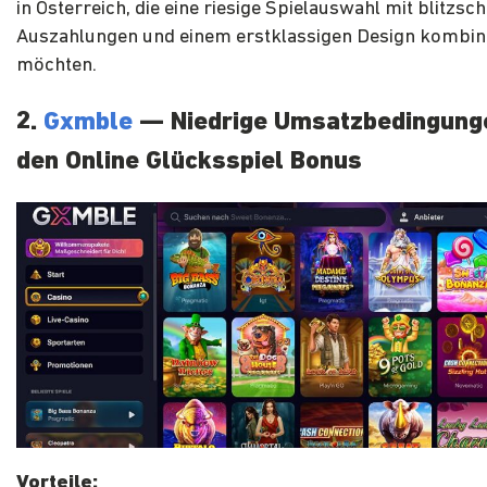
in Österreich, die eine riesige Spielauswahl mit blitzsc
Auszahlungen und einem erstklassigen Design kombin
möchten.
2.
Gxmble
— Niedrige Umsatzbedingung
den Online Glücksspiel Bonus
Vorteile: