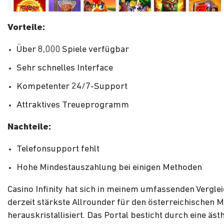
Vorteile:
Über 8,000 Spiele verfügbar
Sehr schnelles Interface
Kompetenter 24/7-Support
Attraktives Treueprogramm
Nachteile:
Telefonsupport fehlt
Hohe Mindestauszahlung bei einigen Methoden
Casino Infinity hat sich in meinem umfassenden Verglei
derzeit stärkste Allrounder für den österreichischen 
herauskristallisiert. Das Portal besticht durch eine äst