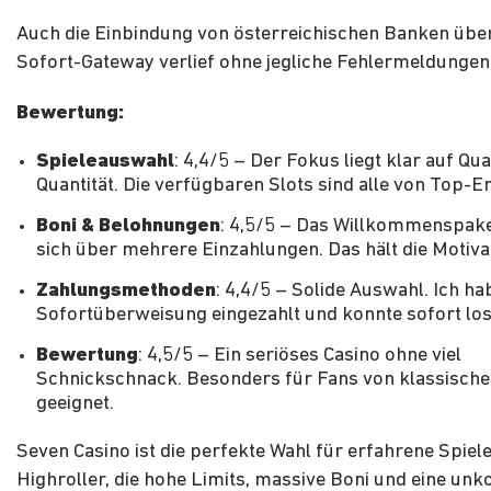
Auch die Einbindung von österreichischen Banken übe
Sofort-Gateway verlief ohne jegliche Fehlermeldungen
Bewertung:
Spieleauswahl
: 4,4/5 – Der Fokus liegt klar auf Qual
Quantität. Die verfügbaren Slots sind alle von Top-E
Boni & Belohnungen
: 4,5/5 – Das Willkommenspake
sich über mehrere Einzahlungen. Das hält die Motiva
Zahlungsmethoden
: 4,4/5 – Solide Auswahl. Ich ha
Sofortüberweisung eingezahlt und konnte sofort los
Bewertung
: 4,5/5 – Ein seriöses Casino ohne viel
Schnickschnack. Besonders für Fans von klassische
geeignet.
Seven Casino ist die perfekte Wahl für erfahrene Spiel
Highroller, die hohe Limits, massive Boni und eine unk