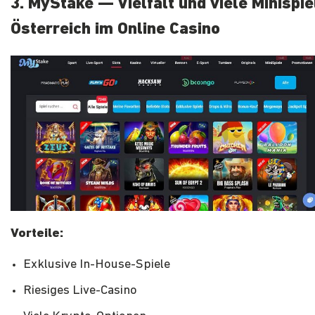
3. MyStake — Vielfalt und viele Minispie
Österreich im Online Casino
Vorteile:
Exklusive In-House-Spiele
Riesiges Live-Casino