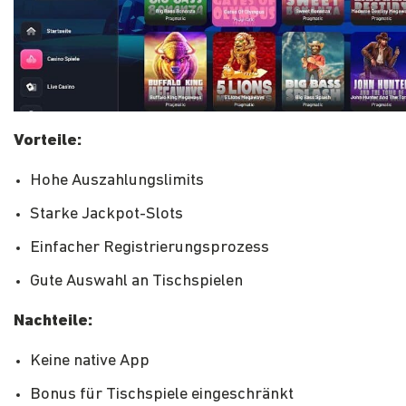
Vorteile:
Hohe Auszahlungslimits
Starke Jackpot-Slots
Einfacher Registrierungsprozess
Gute Auswahl an Tischspielen
Nachteile:
Keine native App
Bonus für Tischspiele eingeschränkt