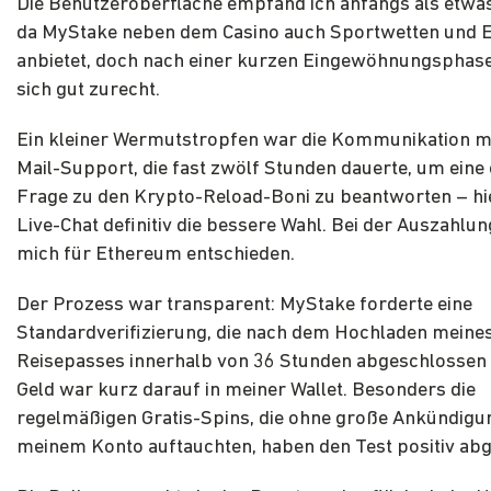
Die Benutzeroberfläche empfand ich anfangs als etwa
da MyStake neben dem Casino auch Sportwetten und 
anbietet, doch nach einer kurzen Eingewöhnungsphase
sich gut zurecht.
Ein kleiner Wermutstropfen war die Kommunikation m
Mail-Support, die fast zwölf Stunden dauerte, um eine
Frage zu den Krypto-Reload-Boni zu beantworten – hie
Live-Chat definitiv die bessere Wahl. Bei der Auszahlun
mich für Ethereum entschieden.
Der Prozess war transparent: MyStake forderte eine
Standardverifizierung, die nach dem Hochladen meine
Reisepasses innerhalb von 36 Stunden abgeschlossen
Geld war kurz darauf in meiner Wallet. Besonders die
regelmäßigen Gratis-Spins, die ohne große Ankündigun
meinem Konto auftauchten, haben den Test positiv ab