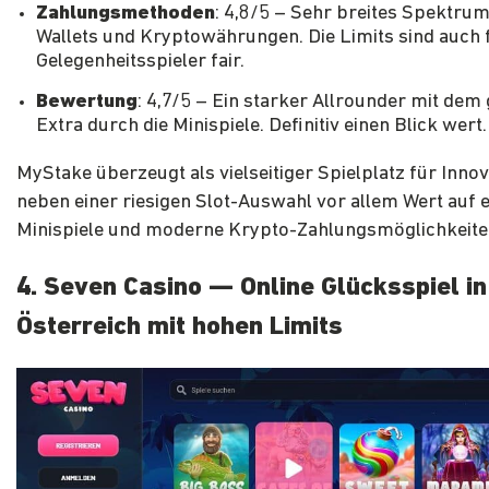
Zahlungsmethoden
: 4,8/5 – Sehr breites Spektrum
Wallets und Kryptowährungen. Die Limits sind auch 
Gelegenheitsspieler fair.
Bewertung
: 4,7/5 – Ein starker Allrounder mit dem
Extra durch die Minispiele. Definitiv einen Blick wert.
MyStake überzeugt als vielseitiger Spielplatz für Innov
neben einer riesigen Slot-Auswahl vor allem Wert auf 
Minispiele und moderne Krypto-Zahlungsmöglichkeite
4. Seven Casino — Online Glücksspiel in
Österreich mit hohen Limits