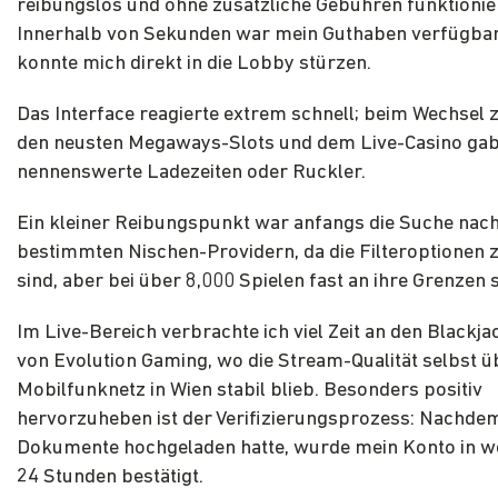
reibungslos und ohne zusätzliche Gebühren funktionie
Innerhalb von Sekunden war mein Guthaben verfügbar,
konnte mich direkt in die Lobby stürzen.
Das Interface reagierte extrem schnell; beim Wechsel
den neusten Megaways-Slots und dem Live-Casino gab 
nennenswerte Ladezeiten oder Ruckler.
Ein kleiner Reibungspunkt war anfangs die Suche nac
bestimmten Nischen-Providern, da die Filteroptionen 
sind, aber bei über 8,000 Spielen fast an ihre Grenzen 
Im Live-Bereich verbrachte ich viel Zeit an den Blackj
von Evolution Gaming, wo die Stream-Qualität selbst ü
Mobilfunknetz in Wien stabil blieb. Besonders positiv
hervorzuheben ist der Verifizierungsprozess: Nachde
Dokumente hochgeladen hatte, wurde mein Konto in we
24 Stunden bestätigt.