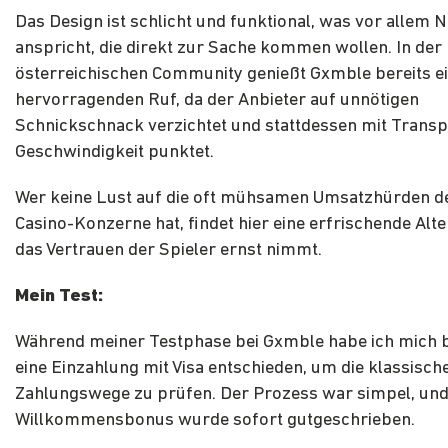
Das Design ist schlicht und funktional, was vor allem 
anspricht, die direkt zur Sache kommen wollen. In der
österreichischen Community genießt Gxmble bereits e
hervorragenden Ruf, da der Anbieter auf unnötigen
Schnickschnack verzichtet und stattdessen mit Trans
Geschwindigkeit punktet.
Wer keine Lust auf die oft mühsamen Umsatzhürden d
Casino-Konzerne hat, findet hier eine erfrischende Alter
das Vertrauen der Spieler ernst nimmt.
Mein Test:
Während meiner Testphase bei Gxmble habe ich mich 
eine Einzahlung mit Visa entschieden, um die klassisch
Zahlungswege zu prüfen. Der Prozess war simpel, und
Willkommensbonus wurde sofort gutgeschrieben.