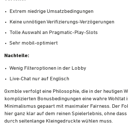
Extrem niedrige Umsatzbedingungen
Keine unnötigen Verifizierungs-Verzögerungen
Tolle Auswahl an Pragmatic-Play-Slots
Sehr mobil-optimiert
Nachteile:
Wenig Filteroptionen in der Lobby
Live-Chat nur auf Englisch
Gxmble verfolgt eine Philosophie, die in der heutigen W
komplizierten Bonusbedingungen eine wahre Wohltat i
Minimalismus gepaart mit maximaler Fairness. Der Fok
hier ganz klar auf dem reinen Spielerlebnis, ohne dass
durch seitenlange Kleingedruckte wühlen muss.