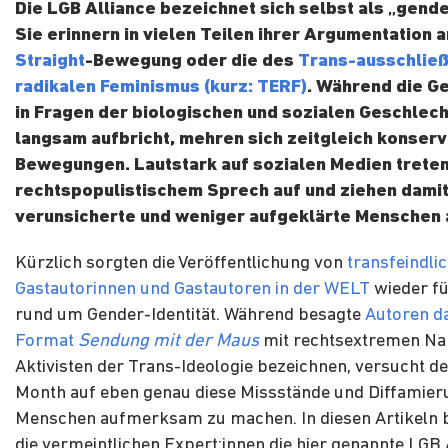
Die LGB Alliance bezeichnet sich selbst als „gende
Sie erinnern in vielen Teilen ihrer Argumentation 
Straight
-Bewegung oder die des
Trans-ausschlie
radikalen Feminismus (kurz: TERF)
. Während die G
in Fragen der biologischen und sozialen Geschlec
langsam aufbricht, mehren sich zeitgleich konserv
Bewegungen. Lautstark auf sozialen Medien treten
rechtspopulistischem Sprech auf und ziehen damit
verunsicherte und weniger aufgeklärte Menschen 
Kürzlich sorgten die
Veröffentlichung von
transfeindli
Gastautorinnen und Gastautoren in der WELT
wieder fü
rund um Gender-Identität. Während besagte
Autoren d
Format
Sendung mit der Maus
mit rechtsextremen Nar
Aktivisten der Trans-Ideologie bezeichnen, versucht de
Month auf eben genau diese Missstände und Diffamier
Menschen aufmerksam zu machen. In diesen Artikeln 
die vermeintlichen Expert:innen die hier genannte LGB A