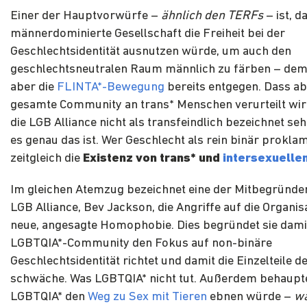
Einer der Hauptvorwürfe –
ähnlich den TERFs
– ist, d
männerdominierte Gesellschaft die Freiheit bei der
Geschlechtsidentität ausnutzen würde, um auch den
geschlechtsneutralen Raum männlich zu färben – dem s
aber die
FLINTA*-Bewegung
bereits entgegen. Dass ab
gesamte Community an trans* Menschen verurteilt wi
die LGB Alliance nicht als transfeindlich bezeichnet se
es genau das ist. Wer Geschlecht als rein binär proklam
zeitgleich die
Existenz von trans* und
intersexuelle
Im gleichen Atemzug bezeichnet eine der Mitbegründe
LGB Alliance, Bev Jackson, die Angriffe auf die Organisa
neue, angesagte Homophobie. Dies begründet sie damit
LGBTQIA*-Community den Fokus auf non-binäre
Geschlechtsidentität richtet und damit die Einzelteile
schwäche. Was LGBTQIA* nicht tut. Außerdem behaupte
LGBTQIA* den
Weg zu Sex mit Tieren
ebnen würde –
wa