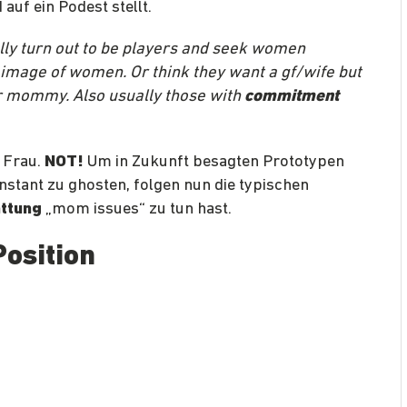
 auf ein Podest stellt.
lly turn out
to be players and seek women
 image of women. Or think they want a gf/wife but
eir mommy. Also usually those with
commitment
n Frau.
NOT!
Um in Zukunft besagten Prototypen
nstant zu ghosten, folgen nun die typischen
attung
„mom issues“ zu tun hast.
osition