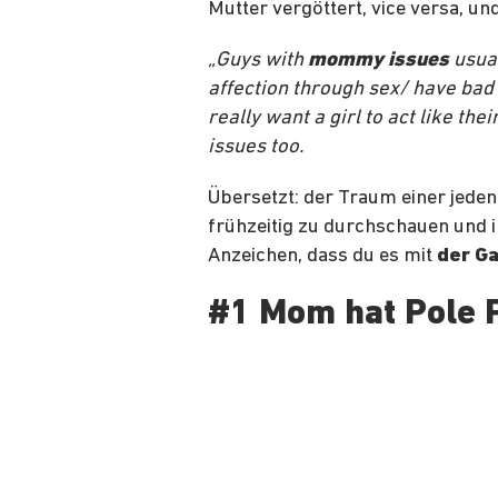
Mutter vergöttert, vice versa, und
„Guys with
mommy issues
usua
affection through sex/ have bad
really want a girl to act like th
issues too.
Übersetzt: der Traum einer jede
frühzeitig zu durchschauen und i
Anzeichen, dass du es mit
der G
#1 Mom hat Pole P