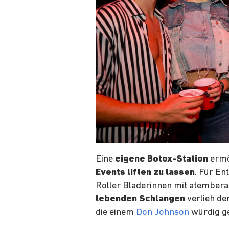
Eine
eigene Botox-Station
ermö
Events liften zu lassen
. Für En
Roller Bladerinnen mit atember
lebenden Schlangen
verlieh de
die einem
Don Johnson
würdig g