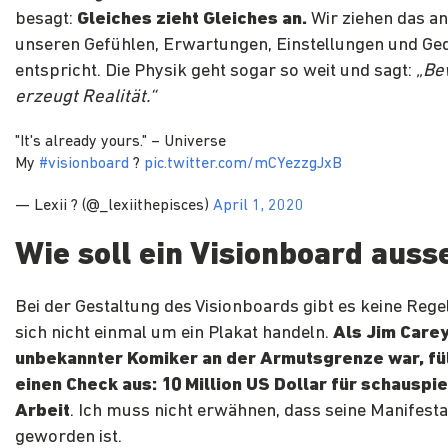
besagt:
Gleiches zieht Gleiches an.
Wir ziehen das an
unseren Gefühlen, Erwartungen, Einstellungen und G
entspricht. Die Physik geht sogar so weit und sagt:
„Be
erzeugt Realität.“
"It's already yours." – Universe
My
#visionboard
?
pic.twitter.com/mCYezzgJxB
— Lexii ? (@_lexiithepisces)
April 1, 2020
Wie soll ein Visionboard aus
Bei der Gestaltung des Visionboards gibt es keine Reg
sich nicht einmal um ein Plakat handeln.
Als Jim Carey
unbekannter Komiker an der Armutsgrenze war, fül
einen Check aus: 10 Million US Dollar für schauspi
Arbeit
. Ich muss nicht erwähnen, dass seine Manifest
geworden ist.