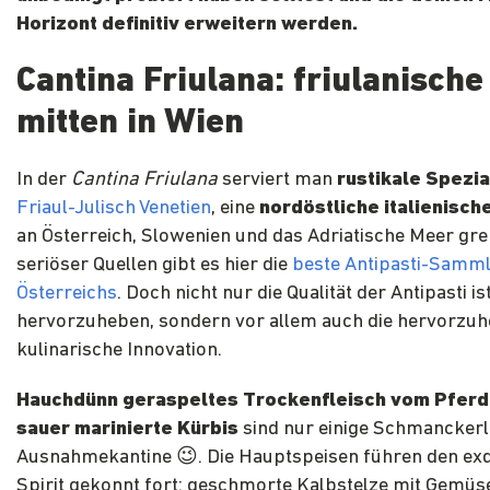
Horizont definitiv erweitern werden.
Cantina Friulana: friulanisch
mitten in Wien
In der
Cantina Friulana
serviert man
rustikale Spezia
Friaul-Julisch Venetien
, eine
nordöstliche italienisch
an Österreich, Slowenien und das Adriatische Meer gre
seriöser Quellen gibt es hier die
beste Antipasti-Samm
Österreichs
. Doch nicht nur die Qualität der Antipasti is
hervorzuheben, sondern vor allem auch die hervorzu
kulinarische Innovation.
Hauchdünn geraspeltes Trockenfleisch vom Pferd
sauer marinierte Kürbis
sind nur einige Schmanckerl
Ausnahmekantine 😉. Die Hauptspeisen führen den exq
Spirit gekonnt fort: geschmorte Kalbstelze mit Gemüs