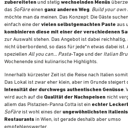
zubereiteten
und stetig
wechselnden Menüs
überze
das
SoFàre
einen
ganz anderen Weg
.
Build your own
möchte man da meinen. Das Konzept: Die Gäste suchen
einfach eine der
vielen selbstgemachten Paste
aus 
kombinieren diese mit einer der verschiedenen S
zur Auswahl stehen. Das Angebot ist dabei reichhaltig,
nicht überbordend, so dass für jede*n etwas dabei ist. 
speziellen
All you can… Pasta
-Tage und der
Italian Br
Wochenende sind kulinarische Highlights.
Innerhalb kürzester Zeit ist die Reise nach Italien somi
Das Lokal ist zwar eher klein, aber im Grunde steigert 
Intensität der durchwegs authentischen Genüsse
. 
wird auch auf die
Qualität der Nachspeisen
nicht ver
allem das Pistazien-Panna Cotta ist ein
echter Lecker
SoFàre
ist wohl eines der
ungewöhnlichsten italieni
Restaurants
in Wien, ist gerade deshalb aber umso
empfehlenswerter.