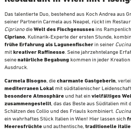
Das talentierte Duo, bestehend aus Koch Andrea aus G
seiner Partnerin Carmela aus Neapel, rückt im Restau
Cipriano
die
Welt des Fischgenusses
ins Rampenlich
Cipriano
, Kulinarik-Experte der ersten Stunde, kombin
frühe Erfahrung als Lagunenfischer
in seiner
Cucin
mit
kreativer Raffinesse
. Seine jahrzehntelange Erf
seine
natürliche Begabung
kommen in jeder Kreatio
Ausdruck.
Carmela Bisogno
, die
charmante Gastgeberin
, verl
mediterranen Lokal
mit süditalienischer Leidenschaft
besondere Atmosphäre
und hat ein
vielfältiges W
zusammengestellt
, das das Beste aus Süditalien mit 
Schätzen des Collio und des Friauls kombiniert.
Cucina
ein wahrhaftes Stück Italien in Wien! Hier lassen sich
f
Meeresfrüchte
und authentische,
traditionelle itali