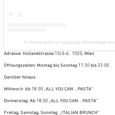
Ein Beitrag geteilt von F͟o͟o͟d͟ i͟s͟ l͟o͟v͟e͟ (@food.blogger.vie
Adresse: Hollandstrasse 10/4-6, 1020, Wien
Öffnungszeiten: Montag bis Sonntag 11:30 bis 22:00
Darüber hinaus:
Mittwoch: Ab 18.00 „ALL YOU CAN …PASTA“
Donnerstag: Ab 18.00 „ALL YOU CAN …PASTA“
Freitag, Samstag, Sonntag: „ITALIAN BRUNCH“