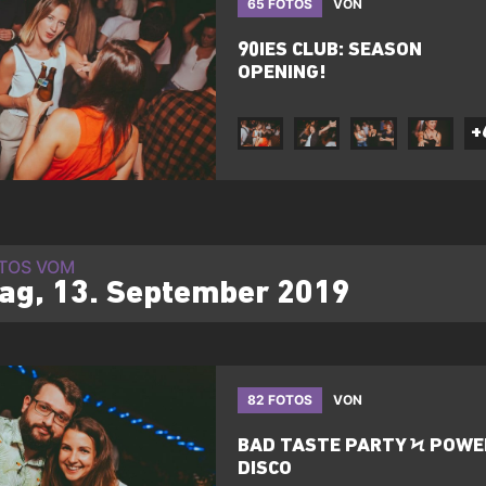
65 FOTOS
VON
​90IES CLUB: SEASON
OPENING!
+
OTOS VOM
tag, 13. September 2019
82 FOTOS
VON
​BAD TASTE PARTY Ϟ POWE
DISCO