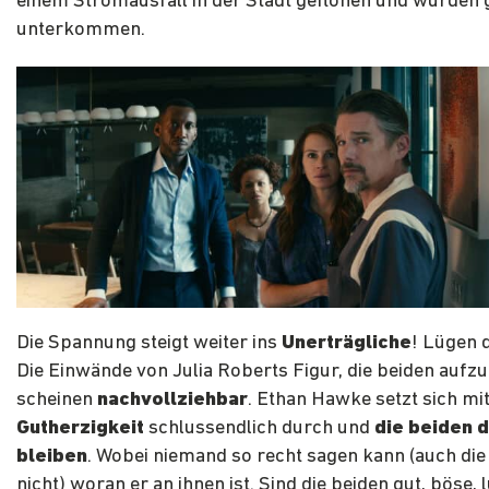
einem Stromausfall in der Stadt geflohen und würden 
unterkommen.
Die Spannung steigt weiter ins
Unerträgliche
! Lügen 
Die Einwände von Julia Roberts Figur, die beiden auf
scheinen
nachvollziehbar
. Ethan Hawke setzt sich mit
Gutherzigkeit
schlussendlich durch und
die beiden 
bleiben
. Wobei niemand so recht sagen kann (auch di
nicht) woran er an ihnen ist. Sind die beiden gut, böse, 