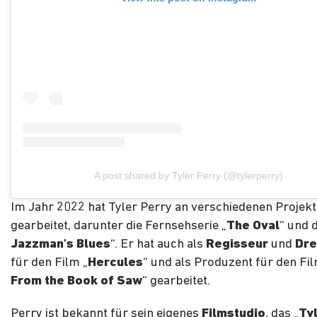
A post shared by Tyler Perry (@tylerperry)
Im Jahr 2022 hat Tyler Perry an verschiedenen Projek
gearbeitet, darunter die Fernsehserie „
The Oval
“ und 
Jazzman’s Blues
“. Er hat auch als
Regisseur
und
Dre
für den Film „
Hercules
“ und als Produzent für den Fil
From the Book of Saw
“ gearbeitet.
Perry ist bekannt für sein eigenes
Filmstudio
, das „
Ty