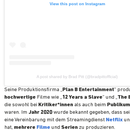
View this post on Instagram
A post shared by Brad Pitt (@bradpittofflcial)
Seine Produktionsfirma „
Plan B Entertainment
“ prod
hochwertige
Filme wie „
12 Years a Slave
“ und „
The 
die sowohl bei
Kritiker*innen
als auch beim
Publikum
waren. Im
Jahr 2020
wurde bekannt gegeben, dass se
eine Vereinbarung mit dem Streamingdienst
Netflix
un
hat,
mehrere
Filme
und
Serien
zu produzieren.