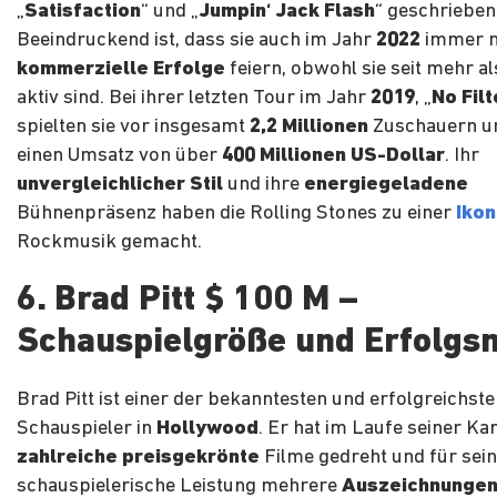
„
Satisfaction
“ und „
Jumpin‘ Jack Flash
“ geschrieben
Beeindruckend ist, dass sie auch im Jahr
2022
immer 
kommerzielle Erfolge
feiern, obwohl sie seit mehr a
aktiv sind. Bei ihrer letzten Tour im Jahr
2019
, „
No Filt
spielten sie vor insgesamt
2,2 Millionen
Zuschauern un
einen Umsatz von über
400 Millionen US-Dollar
. Ihr
unvergleichlicher
Stil
und ihre
energiegeladene
Bühnenpräsenz haben die Rolling Stones zu einer
Iko
Rockmusik gemacht.
6. Brad Pitt $ 100 M –
Schauspielgröße und Erfolgs
Brad Pitt ist einer der bekanntesten und erfolgreichst
Schauspieler in
Hollywood
. Er hat im Laufe seiner Ka
zahlreiche preisgekrönte
Filme gedreht und für sei
schauspielerische Leistung mehrere
Auszeichnunge