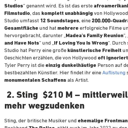
Studios
“ genannt wird. Es ist das erste
afroamerikan
Filmstudio
, das
komplett unabhängig
von Hollywood 
Studio umfasst
12 Soundstages
, eine
200.000-Quadr
Gesamtfläche
und hat
mehrere
erfolgreiche Filme u
hervorgebracht, darunter „
Madea’s Family Reunion
“, 
and Have Nots
“ und „
If Loving You Is Wrong
“. Durch 
Studio hat Perry eine große
künstlerische Freiheit
un
Geschichten erzählen, die von Hollywood
oft ignoriert
Tyler Perry ist die
einzig dunkelhäutige
Person auf de
bestbezahlten Künstler. Hier findet ihr eine
Auflistung
s
monumentalen Schaffens
als Artist.
2. Sting $210 M – mittlerweil
mehr wegzudenken
Sting, der britische Musiker und
ehemalige Frontman