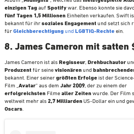
Album „
Midnights
“, welches das
meistgespielte Alb
einzigen Tag
auf
Spotify
war. Ebenso konnte sie dav
fünf Tagen 1,5 Millionen
Einheiten verkaufen. Swift i
bekannt für ihr
soziales Engagement
und setzt sich 
für
Gleichberechtigung
und
LGBTIQ-Rechte
ein.
8. James Cameron mit satten
James Cameron ist als
Regisseur
,
Drehbuchautor
un
Produzent
für seine
visionären
und
bahnbrechende
bekannt. Einer seiner
größten Erfolge
ist der Science
Film „
Avatar
“ aus dem
Jahr 2009
, der zu einem der
erfolgreichsten
Filme
aller Zeiten
wurde. Der Film s
weltweit mehr als
2,7 Milliarden
US-Dollar ein und g
Oscars
.