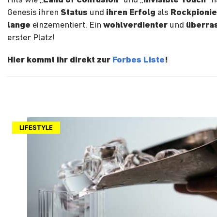
Hits wie „
Land of Confusion
“ und „
Invisible Touch
“ 
Genesis ihren
Status
und
ihren Erfolg
als
Rockpionie
lange
einzementiert. Ein
wohlverdienter
und
überra
erster Platz!
Hier kommt ihr direkt zur
Forbes Liste
!
LIFESTYLE