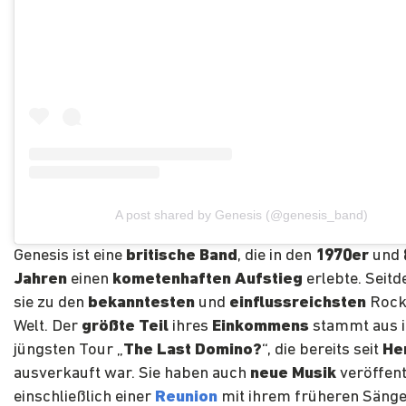
A post shared by Genesis (@genesis_band)
Genesis ist eine
britische Band
, die in den
1970er
und
Jahren
einen
kometenhaften Aufstieg
erlebte. Seit
sie zu den
bekanntesten
und
einflussreichsten
Rock
Welt. Der
größte Teil
ihres
Einkommens
stammt aus i
jüngsten Tour „
The Last Domino?
“, die bereits seit
He
ausverkauft war. Sie haben auch
neue Musik
veröffent
einschließlich einer
Reunion
mit ihrem früheren Säng