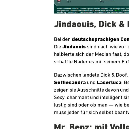
Jindaouis, Dick &
Bei den
deutschsprachigen Con
Die
Jindaouis
sind nach wie vor 
halbierte sich der Median fast, d
schaffte Nader es mit seinem Fuß
Dazwischen landete Dick & Doof,
Selfiesandra
und
Laserluca
. B
zeigen sie Ausschnitte davon und
Sexy, charmant und intelligent sin
lustig sind oder ob man — wie b
muss jeder für sich selbst beant
Mr. Benz: mit Voll