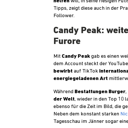
helfen
will, in seine riesigen Fu
Tipps, zeigt diese auch in der Pr
Follower.
Candy Peak: weit
Furore
Mit
Candy Peak
gab es einen we
dem Account steckt der YouTube V
bewirbt
auf TikTok
internation
energiegeladenen Art
mittlerw
Während
Bestattungen Burger
,
der Welt
, wieder in den Top 10 l
ebenso für die Zeit im Bild, die
Neben dem konstant starken
Ni
Tagesschau im Jänner sogar einen