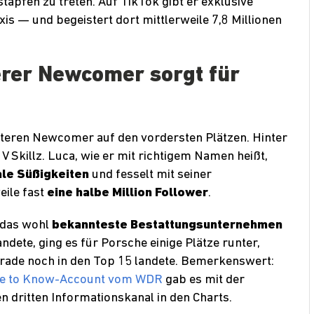
ßstapfen zu treten. Auf TikTok gibt er exklusive
axis — und begeistert dort mittlerweile 7,8 Millionen
erer Newcomer sorgt für
iteren Newcomer auf den vordersten Plätzen. Hinter
 Skillz. Luca, wie er mit richtigem Namen heißt,
ale Süßigkeiten
und fesselt mit seiner
eile fast
eine halbe Million Follower
.
 das wohl
bekannteste Bestattungsunternehmen
andete, ging es für Porsche einige Plätze runter,
 gerade noch in den Top 15 landete. Bemerkenswert:
ce to Know-Account vom WDR
gab es mit der
 dritten Informationskanal in den Charts.