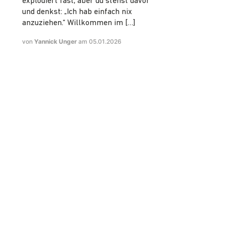
explodiert fast, aber du stehst davor
und denkst: „Ich hab einfach nix
anzuziehen.“ Willkommen im […]
von
Yannick Unger
am 05.01.2026