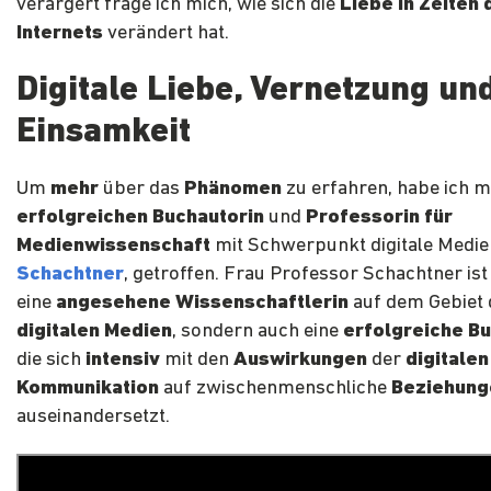
verärgert frage ich mich, wie sich die
Liebe in Zeiten 
Internets
verändert hat.
Digitale Liebe, Vernetzung un
Einsamkeit
Um
mehr
über das
Phänomen
zu erfahren, habe ich m
erfolgreichen Buchautorin
und
Professorin für
Medienwissenschaft
mit Schwerpunkt digitale Medie
Schachtner
, getroffen. Frau Professor Schachtner ist
eine
angesehene Wissenschaftlerin
auf dem Gebiet 
digitalen Medien
, sondern auch eine
erfolgreiche Bu
die sich
intensiv
mit den
Auswirkungen
der
digitalen
Kommunikation
auf zwischenmenschliche
Beziehung
auseinandersetzt.