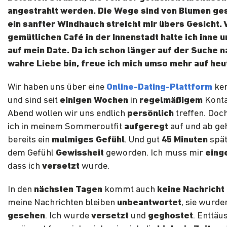
angestrahlt werden. Die Wege sind von Blumen ge
ein sanfter Windhauch streicht mir übers Gesicht.
gemütlichen Café in der Innenstadt halte ich inne 
auf mein Date. Da ich schon länger auf der Suche n
wahre Liebe bin, freue ich mich umso mehr auf he
Wir haben uns über eine
Online-Dating-Plattform
ken
und sind seit
einigen Wochen
in
regelmäßigem
Konta
Abend wollen wir uns endlich
persönlich
treffen. Doc
ich in meinem Sommeroutfit
aufgeregt
auf und ab geh
bereits ein
mulmiges Gefühl
. Und gut
45 Minuten
spät
dem Gefühl
Gewissheit
geworden. Ich muss mir
eing
dass ich
versetzt
wurde.
In den
nächsten Tagen
kommt auch
keine Nachricht
meine Nachrichten bleiben
unbeantwortet
, sie wurde
gesehen
. Ich wurde
versetzt
und
geghostet
. Enttäu