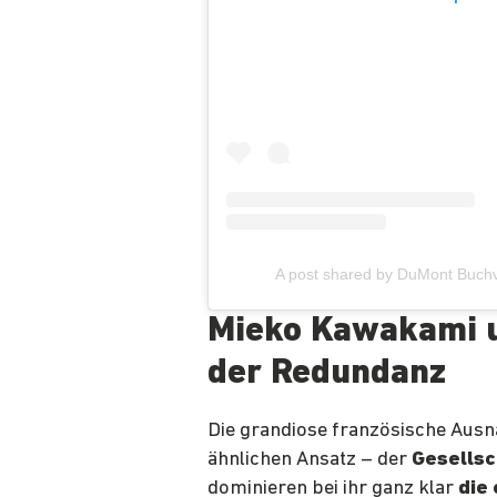
A post shared by DuMont Buch
Mieko Kawakami u
der Redundanz
Die grandiose französische Aus
ähnlichen Ansatz – der
Gesellsc
dominieren bei ihr ganz klar
die