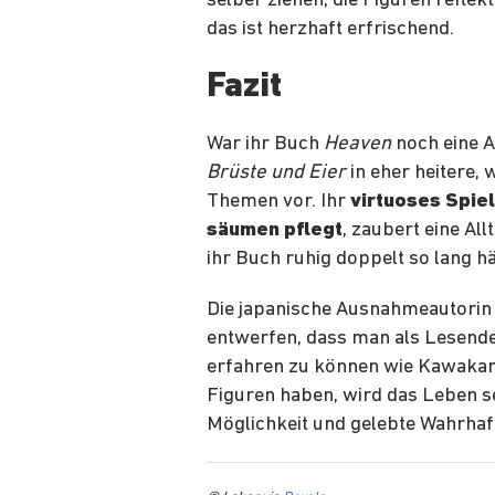
selber ziehen, die Figuren reflek
das ist herzhaft erfrischend.
Fazit
War ihr Buch
Heaven
noch eine 
Brüste und Eier
in eher heitere, 
Themen vor. Ihr
virtuoses Spiel
säumen pflegt
, zaubert eine Al
ihr Buch ruhig doppelt so lang hä
Die japanische Ausnahmeautorin s
entwerfen, dass man als Lesende*
erfahren zu können wie Kawakami
Figuren haben, wird das Leben se
Möglichkeit und gelebte Wahrhaft