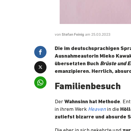
von
Stefan Feinig
am 25.03.2023
Die im deutschsprachigen Spr
Ausnahmeautorin Mieko Kawaka
übersetzten Buch
Brüste und E
emanzipieren. Herrlich, absurd
Familienbesuch
Der
Wahnsinn hat Methode
. En
in ihrem Werk
Heaven
in die
Höl
zutiefst bizarre und absurde S
Die eher in sich gekehrte und
zur