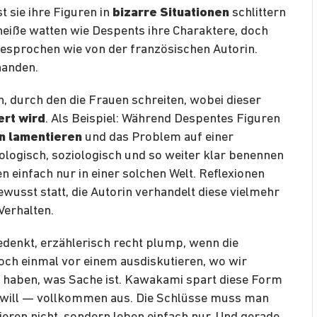
 sie ihre Figuren in
bizarre Situationen
schlittern
heiße watten wie Despents ihre Charaktere, doch
gesprochen wie von der französischen Autorin.
handen.
 durch den die Frauen schreiten, wobei dieser
ert wird
. Als Beispiel: Während Despentes Figuren
on lamentieren
und das Problem auf einer
logisch, soziologisch und so weiter klar benennen
einfach nur in einer solchen Welt. Reflexionen
ewusst statt, die Autorin verhandelt diese vielmehr
Verhalten.
edenkt, erzählerisch recht plump, wenn die
ch einmal vor einem ausdiskutieren, wo wir
 haben, was Sache ist. Kawakami spart diese Form
will —
vollkommen aus. Die Schlüsse muss man