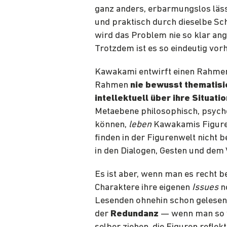
ganz anders, erbarmungslos lässt
und praktisch durch dieselbe Sc
wird das Problem nie so klar an
Trotzdem ist es so eindeutig vor
Kawakami entwirft einen Rahmen,
Rahmen
nie bewusst thematisi
intellektuell über ihre Situati
Metaebene philosophisch, psycho
können,
leben
Kawakamis Figuren 
finden in der Figurenwelt nicht b
in den Dialogen, Gesten und dem 
Es ist aber, wenn man es recht b
Charaktere ihre eigenen
Issues
no
Lesenden ohnehin schon gelesen
der
Redundanz
— wenn man so 