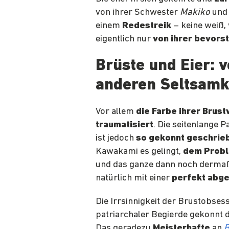
von ihrer Schwester
Makiko
und 
einem
Redestreik
– keine weiß,
eigentlich nur
von ihrer bevors
Brüste und Eier: 
anderen Seltsamk
Vor allem
die Farbe ihrer Brus
traumatisiert
. Die seitenlange 
ist jedoch
so gekonnt geschrie
Kawakami es gelingt,
dem Probl
und das ganze dann noch derm
natürlich mit einer
perfekt abge
Die Irrsinnigkeit der Brustobses
patriarchaler Begierde gekonnt 
Das geradezu
Meisterhafte
an
B