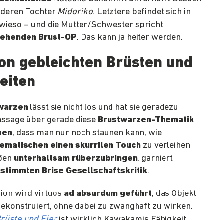
deren Tochter
Midoriko
. Letztere befindet sich in
 wieso – und die Mutter/Schwester spricht
tehenden Brust-OP
. Das kann ja heiter werden.
von gebleichten Brüsten und
eiten
twarzen
lässt sie nicht los und hat sie geradezu
Passage über gerade diese
Brustwarzen-Thematik
ben
, dass man nur noch staunen kann, wie
ematischen einen skurrilen Touch
zu verleihen
aßen
unterhaltsam rüberzubringen
, garniert
stimmten Brise Gesellschaftskritik
.
sion wird virtuos
ad absurdum geführt
, das Objekt
dekonstruiert, ohne dabei zu zwanghaft zu wirken.
rüste und Eier
ist wirklich Kawakamis Fähigkeit,