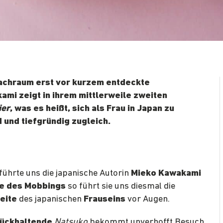
achraum erst vor kurzem entdeckte
mi zeigt in ihrem mittlerweile zweiten
ier
, was es heißt, sich als Frau in Japan zu
 und tiefgründig zugleich.
tführte uns die japanische Autorin
Mieko Kawakami
le des Mobbings
so führt sie uns diesmal die
eite
des japanischen
Frauseins
vor Augen.
ückhaltende
Natsuko
bekommt unverhofft Besuch