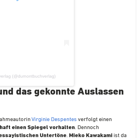
verlag (@dumontbuchverlag)
nd das gekonnte Auslassen
nahmeautorin
Virginie Despentes
verfolgt einen
haft einen Spiegel vorhalten
. Dennoch
 essayistischen Untertöne
.
Mieko Kawakami
ist da